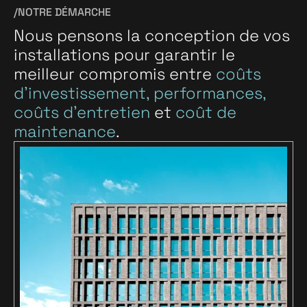
Pôles d’expertises
/NOTRE DÉMARCHE
Activités d’ingénierie
Nous pensons la conception de vos
Conseils et diagnostics
installations pour garantir le
Localisation
meilleur compromis entre
coûts
6 Bd de Saltgourde
d’investissement, performances,
24430 Marsac-sur-l'Isle
coûts d’entretien
et
coût de
maintenance
.