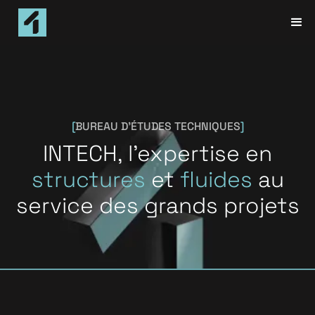
[
BUREAU
D'ÉTUDES
TECHNIQUES
]
INTECH,
l'expertise
en
structures
et
fluides
au
service
des
grands
projets