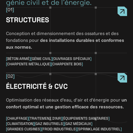
génie civil et de l’énergie.
[
01
]
STRUCTURES
Conception et dimensionnement des ossatures et des
fondations pour
des installations durables et conformes
aux normes.
[
BÉTON ARMÉ
]
[
GÉNIE CIVIL
]
[
OUVRAGES SPÉCIAUX
]
[
CHARPENTE MÉTALLIQUE
]
[
CHARPENTE BOIS
]
[
02
]
ÉLECTRICITÉ & CVC
Optimisation des réseaux d’eau, d’air et d’énergie pour
un
confort optimal et une gestion efficace des ressources.
[
CHAUFFAGE
]
[
TRAITEMENT D'AIR
]
[
ÉQUIPEMENTS SANITAIRES
]
[
CLIMATISATION
]
[
GAZ INSUTRIELS
]
[
GAZ MÉDICAUX
]
[
GRANDES CUISINES
]
[
FROID INDUSTRIELS
]
[
SPRINKLAGE INDUSTRIEL
]